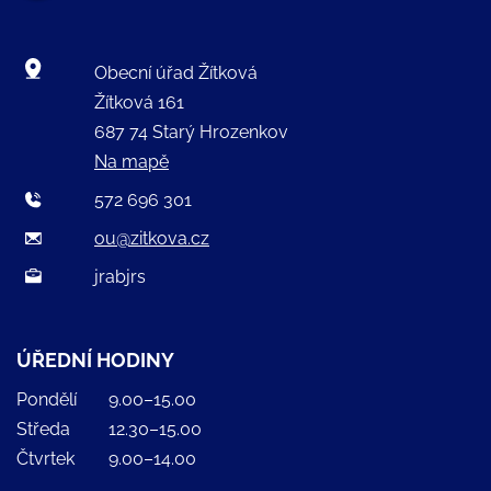
Obecní úřad Žítková
Žítková 161
687 74 Starý Hrozenkov
Na mapě
572 696 301
ou@zitkova.cz
jrabjrs
ÚŘEDNÍ HODINY
Pondělí
9.00–15.00
Středa
12.30–15.00
Čtvrtek
9.00–14.00