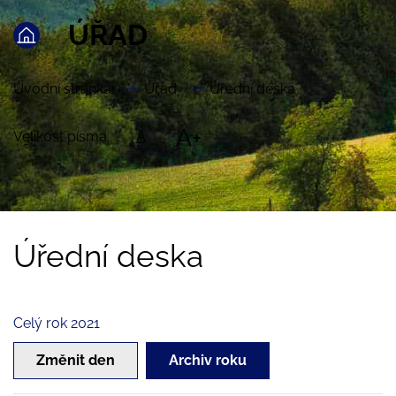
ÚŘAD
Úvodní stránka
Úřad
Úřední deska
A+
Velikost písma:
A
Úřední deska
Celý rok 2021
Změnit den
Archiv roku