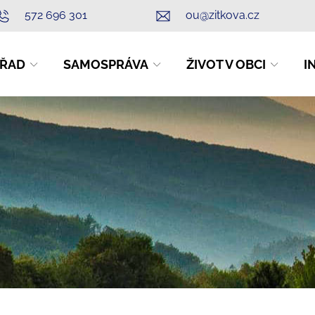
572 696 301
ou@zitkova.cz
ŘAD
SAMOSPRÁVA
ŽIVOT V OBCI
I