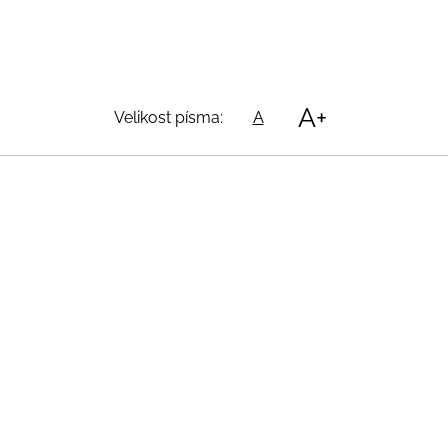
A+
Velikost písma:
A