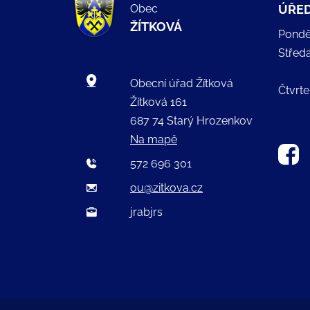
Obec
ÚŘED
ŽÍTKOVÁ
Pondě
Střed
Obecní úřad Žítková
Čtvrte
Žítková 161
687 74 Starý Hrozenkov
Na mapě
572 696 301
ou@zitkova.cz
jrabjrs