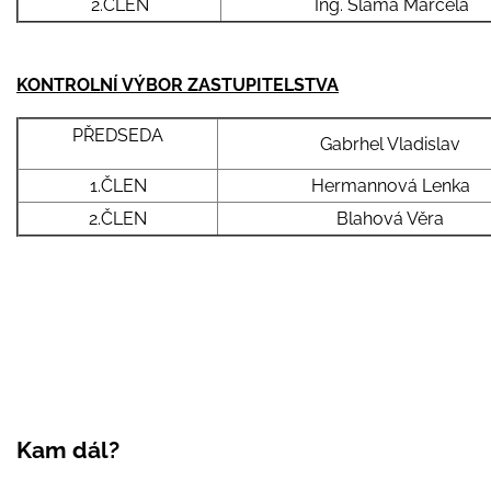
2.ČLEN
Ing. Sláma Marcela
KONTROLNÍ VÝBOR ZASTUPITELSTVA
PŘEDSEDA
Gabrhel Vladislav
1.ČLEN
Hermannová Lenka
2.ČLEN
Blahová Věra
Kam dál?