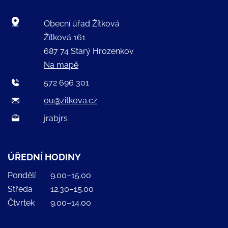
Obecní úřad Žítková
Žítková 161
687 74 Starý Hrozenkov
Na mapě
572 696 301
ou@zitkova.cz
jrabjrs
ÚŘEDNÍ HODINY
Pondělí
9.00–15.00
Středa
12.30–15.00
Čtvrtek
9.00–14.00