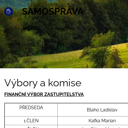
SAMOSPRÁVA
Úvodní stránka
Samospráva
Výbory a komise
A+
Velikost písma:
A
Výbory a komise
FINANČNÍ VÝBOR ZASTUPITELSTVA
PŘEDSEDA
Blaho Ladislav
1.ČLEN
Kafka Marian