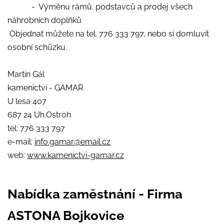
- Výměnu rámů. podstavců a prodej všech
náhrobních doplňků
Objednat můžete na tel. 776 333 797, nebo si domluvit
osobní schůzku.
Martin Gál
kamenictvi - GAMAR
U lesa 407
687 24 Uh.Ostroh
tel: 776 333 797
e-mail:
info.gamar@email.cz
web:
www.kamenictvi-gamar.cz
Nabídka zaměstnání - Firma
ASTONA Bojkovice