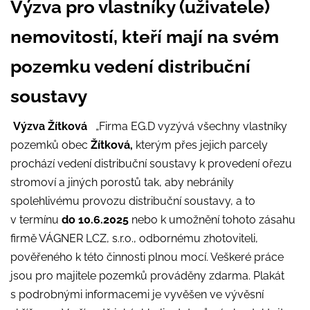
Výzva pro vlastníky (uživatele)
nemovitostí, kteří mají na svém
pozemku vedení distribuční
soustavy
Výzva Žítková
„Firma EG.D vyzývá všechny vlastníky
pozemků obec
Žítková,
kterým přes jejich parcely
prochází vedení distribuční soustavy k provedení ořezu
stromoví a jiných porostů tak, aby nebránily
spolehlivému provozu distribuční soustavy, a to
v termínu
do 10.6.2025
nebo k umožnění tohoto zásahu
firmě VÁGNER LCZ, s.r.o., odbornému zhotoviteli,
pověřeného k této činnosti plnou mocí. Veškeré práce
jsou pro majitele pozemků prováděny zdarma. Plakát
s podrobnými informacemi je vyvěšen ve vývěsní