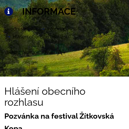
INFORMACE
Úvodní stránka
Informace
Hlášení obecního rozhlasu
A+
Velikost písma:
A
Hlášení obecního
rozhlasu
Pozvánka na festival Žítkovská
Kopa