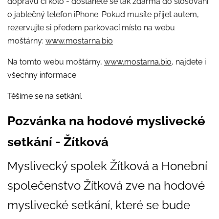
dopravu či kolo - dostanete se tak zdarma do slosování
o jablečný telefon iPhone. Pokud musíte přijet autem,
rezervujte si předem parkovací místo na webu
moštárny:
www.mostarna.bio
Na tomto webu moštárny,
www.mostarna.bio
, najdete i
všechny informace.
Těšíme se na setkání.
Pozvánka na hodové myslivecké
setkání - Žítková
Myslivecký spolek Žítková a Honební
společenstvo Žítková zve na hodové
myslivecké setkání, které se bude