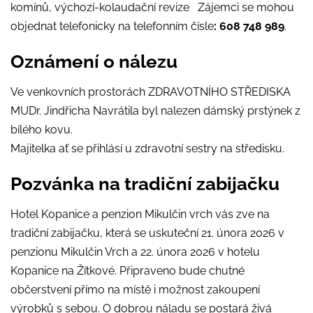
komínů, výchozí-kolaudační revize Zájemci se mohou
objednat telefonicky na telefonním čísle
: 608 748 989
.
Oznámení o nálezu
Ve venkovních prostorách ZDRAVOTNÍHO STŘEDISKA
MUDr. Jindřicha Navrátila byl nalezen dámský prstýnek z
bílého kovu.
Majitelka ať se přihlásí u zdravotní sestry na středisku.
Pozvánka na tradiční zabijačku
Hotel Kopanice a penzion Mikulčin vrch vás zve na
tradiční zabijačku, která se uskuteční 21. února 2026 v
penzionu Mikulčin Vrch a 22. února 2026 v hotelu
Kopanice na Žítkové. Připraveno bude chutné
občerstvení přímo na místě i možnost zakoupení
výrobků s sebou. O dobrou náladu se postará živá