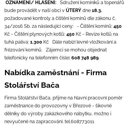
OZNÁMENÍ/ HLÁŠENÍ:
Sdružení kominíků a topenářů
bude provádět v naší obci v
ÚTERÝ
dne
18.3.
požadované kontroly a čištění komínů dle zákonu č.
34/2016 Sb. za následující ceny: - Čištění komínů:
450
Kč - Čištění plynových kotlů:
450
Kč - Revize kotlů na
tuhá paliva:
1.300
Kč Dále nabízí levné vložkování a
frézování komínů. Zájemci se mohou objednat
telefonicky na telefonním čísle
: 608 748 989
.
Nabídka zaměstnání - Firma
Stolářství Bača
Firma Stolářství Bača, přijme na hlavní pracovní poměr
zaměstnance do provozovny v Březové - šikovné
dělníky do výroby zakázkového nábytku, možno i
nevyučené na zapracování. tel.608773011