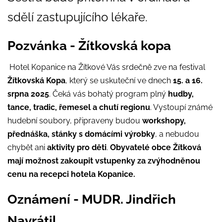
sdělí zastupujícího lékaře.
Pozvánka - Žítkovská kopa
Hotel Kopanice na Žítkové Vás srdečně zve na festival
Žítkovská
Kopa
, který se uskuteční ve dnech
15. a 16.
srpna 2025
. Čeká vás bohatý program plný
hudby,
tance, tradic, řemesel a chutí regionu
. Vystoupí známé
hudební soubory, připraveny budou
workshopy,
přednáška, stánky s domácími výrobky
, a nebudou
chybět ani
aktivity pro děti
.
Obyvatelé obce Žítková
mají možnost zakoupit vstupenky za zvýhodněnou
cenu na recepci hotela Kopanice.
Oznámení - MUDR. Jindřich
Navrátil