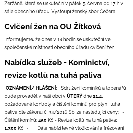
Zeržáně, která se uskuteční v pátek 5. června od 17 h v
sále obecního úřadu. Vystoupí ženský sbor Čečera.
Cvičení žen na OU Žítková
Informujeme, že dnes v 18 hodin se uskuteční ve
společenské místnosti obecního úřadu cvičení žen
Nabídka služeb - Kominictví,
revize kotlů na tuhá paliva
OZNÁMENÍ/ HLÁŠENÍ:
Sdružení kominíků a topenářů
bude provádět v naší obci v
ÚTERÝ
dne
21.4.
požadované kontroly a čištění komínů pro plyn i tuhá
paliva dle zákonu č. 34/2016 Sb. za následující ceny: -
Čištění komínů:
450
Kč - Revize kotlů na tuhá paliva:
1.300
Kč · Dále nabízí levné vložkování a frézování