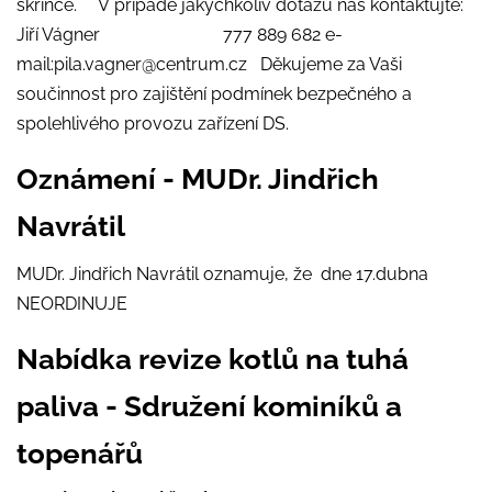
skříňce. V případě jakýchkoliv dotazů nás kontaktujte:
Jiří Vágner 777 889 682 e-
mail:pila.vagner@centrum.cz Děkujeme za Vaši
součinnost pro zajištění podmínek bezpečného a
spolehlivého provozu zařízení DS.
Oznámení - MUDr. Jindřich
Navrátil
MUDr. Jindřich Navrátil oznamuje, že dne 17.dubna
NEORDINUJE
Nabídka revize kotlů na tuhá
paliva - Sdružení kominíků a
topenářů