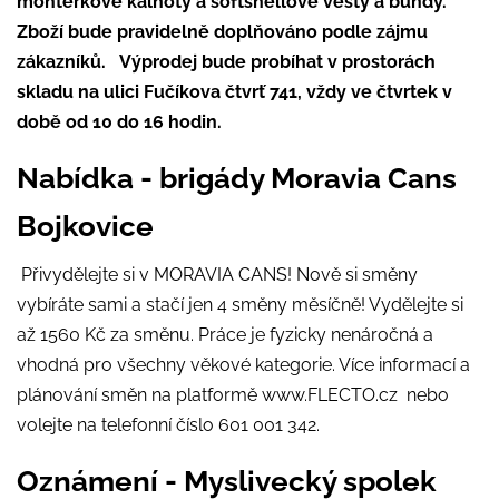
montérkové kalhoty a
softshellové vesty a bundy.
Zboží bude pravidelně doplňováno podle zájmu
zákazníků.
Výprodej bude probíhat v prostorách
skladu na ulici Fučíkova čtvrť 741, vždy ve
čtvrtek v
době od 10 do 16 hodin.
Nabídka - brigády Moravia Cans
Bojkovice
Přivydělejte si v MORAVIA CANS! Nově si směny
vybíráte sami a stačí jen 4 směny měsíčně! Vydělejte si
až 1560 Kč za směnu. Práce je fyzicky nenáročná a
vhodná pro všechny věkové kategorie. Více informací a
plánování směn na platformě www.FLECTO.cz nebo
volejte na telefonní číslo 601 001 342.
Oznámení - Myslivecký spolek