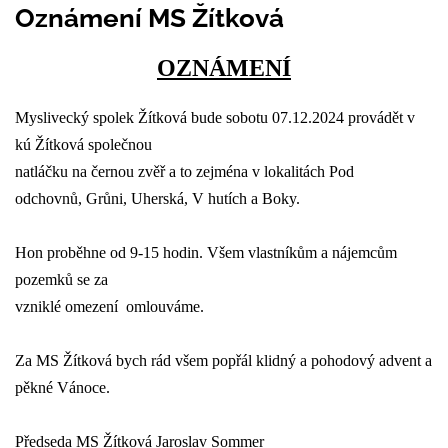
Oznámení MS Žítková
OZNÁMENÍ
Myslivecký spolek Žítková bude sobotu 07.12.2024 provádět v
kú Žítková společnou
natláčku na černou zvěř a to zejména v lokalitách Pod
odchovnů, Grůni, Uherská, V hutích a Boky.
Hon proběhne od 9-15 hodin. Všem vlastníkům a nájemcům
pozemků se za
vzniklé omezení omlouváme.
Za MS Žítková bych rád všem popřál klidný a pohodový advent a
pěkné Vánoce.
Předseda MS Žítková Jaroslav Sommer