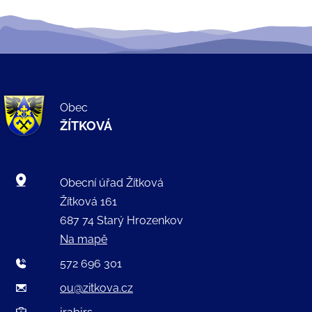
Obec
ŽÍTKOVÁ
Obecní úřad Žítková
Žítková 161
687 74 Starý Hrozenkov
Na mapě
572 696 301
ou@zitkova.cz