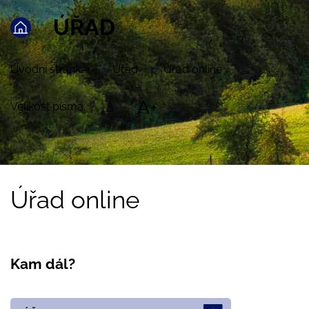
ÚŘAD
Úvodní stránka
Úřad
Úřad online
A+
Velikost písma:
A
Úřad online
Kam dál?