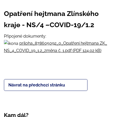
Opatření hejtmana Zlínského
kraje - NS/4 –COVID-19/1.2
Připojené dokumenty:
priloha_878605092_0_Opatření hejtmana ZK_
NS_4_COVID_19_1.2_změna č. 1.pdf (PDF 124.02 kB)
Návrat na předchozí stránku
Kam dál?