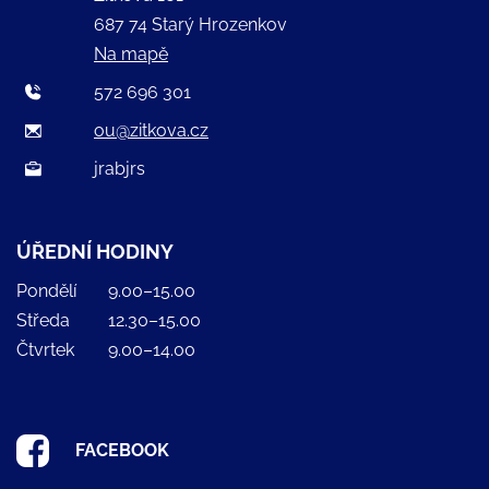
687 74 Starý Hrozenkov
Na mapě
572 696 301
ou@zitkova.cz
jrabjrs
ÚŘEDNÍ HODINY
Pondělí
9.00–15.00
Středa
12.30–15.00
Čtvrtek
9.00–14.00
FACEBOOK