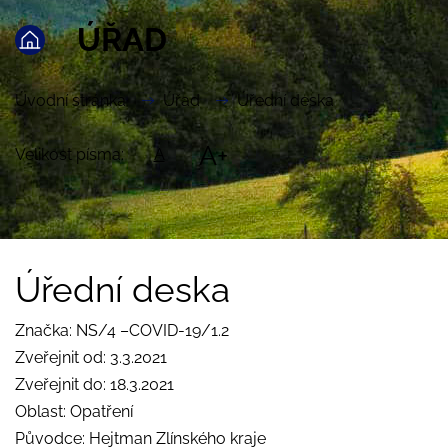
ÚŘAD
Úvodní stránka
Úřad
Úřední deska
A+
Velikost písma:
A
Úřední deska
Značka: NS/4 –COVID-19/1.2
Zveřejnit od: 3.3.2021
Zveřejnit do: 18.3.2021
Oblast: Opatření
Původce: Hejtman Zlínského kraje