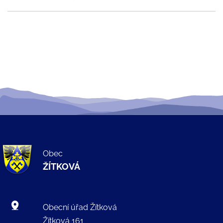
Obec
ŽÍTKOVÁ
Obecní úřad Žítková
Žítková 161