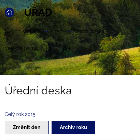
ÚŘAD
Úvodní stránka
Úřad
Úřední deska
A+
Velikost písma:
A
Úřední deska
Celý rok 2015
Změnit den
Archiv roku