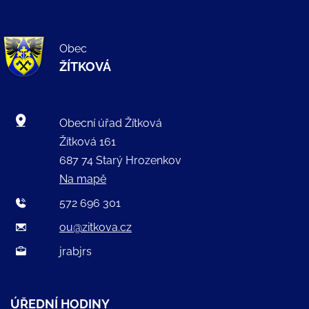
Obec
ŽÍTKOVÁ
Obecní úřad Žítková
Žítková 161
687 74 Starý Hrozenkov
Na mapě
572 696 301
ou@zitkova.cz
jrabjrs
ÚŘEDNÍ HODINY