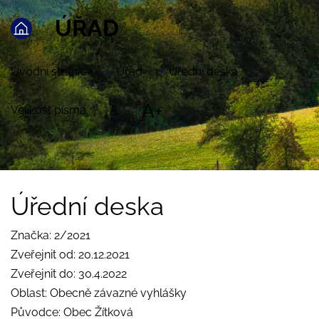
ÚŘAD
Úvodní stránka
Úřad
Úřední deska
A+
Velikost písma:
A
Úřední deska
Značka: 2/2021
Zveřejnit od: 20.12.2021
Zveřejnit do: 30.4.2022
Oblast: Obecně závazné vyhlášky
Původce: Obec Žítková