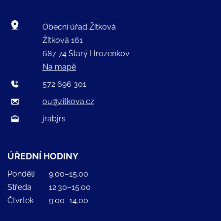
Obecní úřad Žítková
Žítková 161
687 74 Starý Hrozenkov
Na mapě
572 696 301
ou@zitkova.cz
jrabjrs
ÚŘEDNÍ HODINY
Pondělí
9.00–15.00
Středa
12.30–15.00
Čtvrtek
9.00–14.00