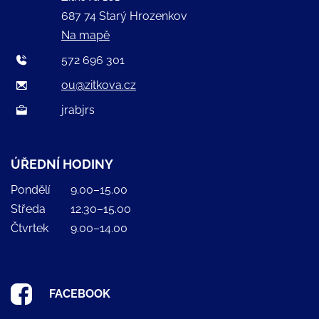
687 74 Starý Hrozenkov
Na mapě
572 696 301
ou@zitkova.cz
jrabjrs
ÚŘEDNÍ HODINY
Pondělí
9.00–15.00
Středa
12.30–15.00
Čtvrtek
9.00–14.00
FACEBOOK