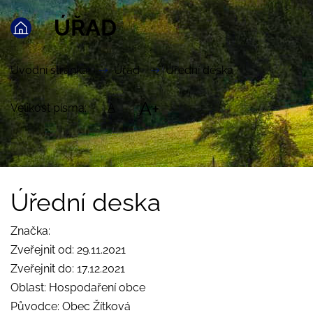
ÚŘAD
Úvodní stránka
Úřad
Úřední deska
A+
Velikost písma:
A
Úřední deska
Značka:
Zveřejnit od: 29.11.2021
Zveřejnit do: 17.12.2021
Oblast: Hospodaření obce
Původce: Obec Žítková