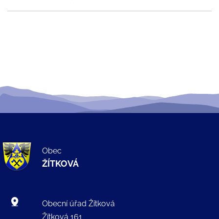
Obec
ŽÍTKOVÁ
Obecní úřad Žítková
Žítková 161