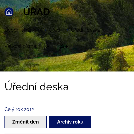
ÚŘAD
Úvodní stránka
Úřad
Úřední deska
A+
Velikost písma:
A
Úřední deska
Celý rok 2012
Změnit den
Archiv roku