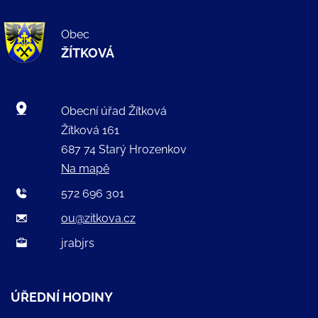
Obec
ŽÍTKOVÁ
Obecní úřad Žítková
Žítková 161
687 74 Starý Hrozenkov
Na mapě
572 696 301
ou@zitkova.cz
jrabjrs
ÚŘEDNÍ HODINY