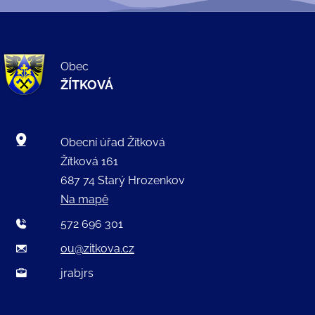
Obec
ŽÍTKOVÁ
Obecní úřad Žítková
Žítková 161
687 74 Starý Hrozenkov
Na mapě
572 696 301
ou@zitkova.cz
jrabjrs