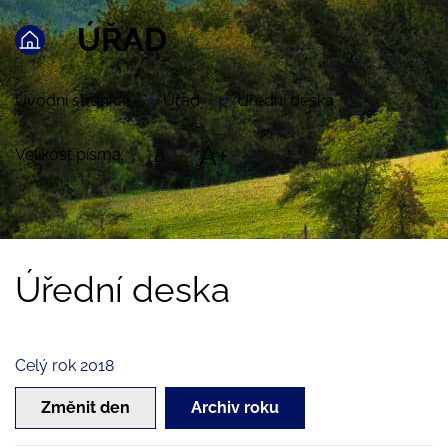
ÚŘAD
Úvodní stránka
Úřad
Úřední deska
A+
Velikost písma:
A
Úřední deska
Celý rok 2018
Změnit den
Archiv roku