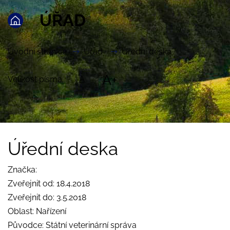
ÚŘAD
Úvodní stránka
Úřad
Úřední deska
A+
Velikost písma:
A
Úřední deska
Značka:
Zveřejnit od: 18.4.2018
Zveřejnit do: 3.5.2018
Oblast: Nařízení
Původce: Státní veterinární správa