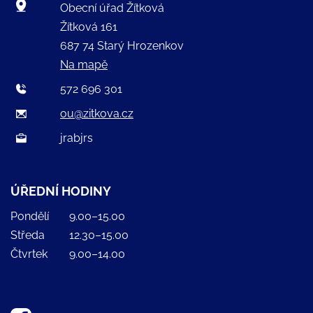
Obecní úřad Žítková
Žítková 161
687 74 Starý Hrozenkov
Na mapě
572 696 301
ou@zitkova.cz
jrabjrs
ÚŘEDNÍ HODINY
Pondělí
9.00–15.00
Středa
12.30–15.00
Čtvrtek
9.00–14.00