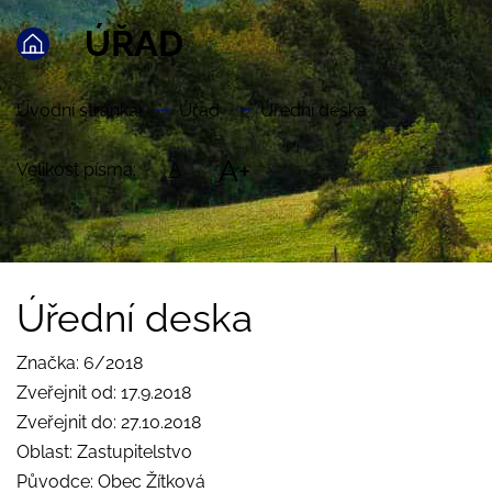
ÚŘAD
Úvodní stránka
Úřad
Úřední deska
A+
Velikost písma:
A
Úřední deska
Značka: 6/2018
Zveřejnit od: 17.9.2018
Zveřejnit do: 27.10.2018
Oblast: Zastupitelstvo
Původce: Obec Žítková