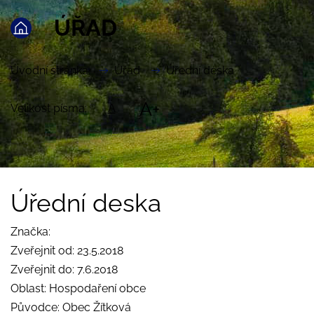
ÚŘAD
Úvodní stránka
Úřad
Úřední deska
A+
Velikost písma:
A
Úřední deska
Značka:
Zveřejnit od: 23.5.2018
Zveřejnit do: 7.6.2018
Oblast: Hospodaření obce
Původce: Obec Žítková