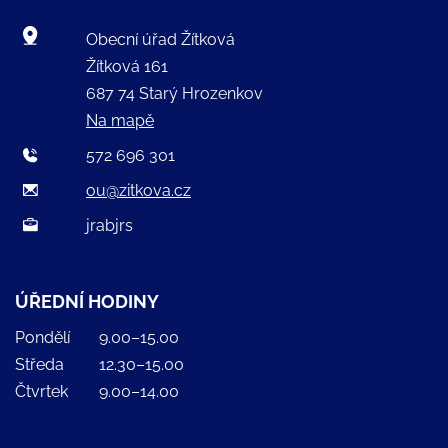
Obecní úřad Žítková
Žítková 161
687 74 Starý Hrozenkov
Na mapě
572 696 301
ou@zitkova.cz
jrabjrs
ÚŘEDNÍ HODINY
Pondělí
9.00–15.00
Středa
12.30–15.00
Čtvrtek
9.00–14.00