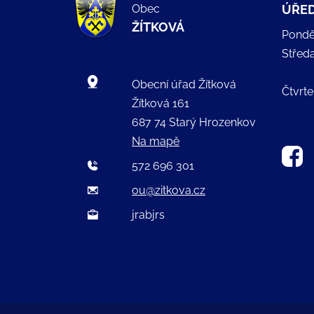
Obec
ÚŘED
ŽÍTKOVÁ
Pondě
Střed
Obecní úřad Žítková
Čtvrte
Žítková 161
687 74 Starý Hrozenkov
Na mapě
572 696 301
ou@zitkova.cz
jrabjrs