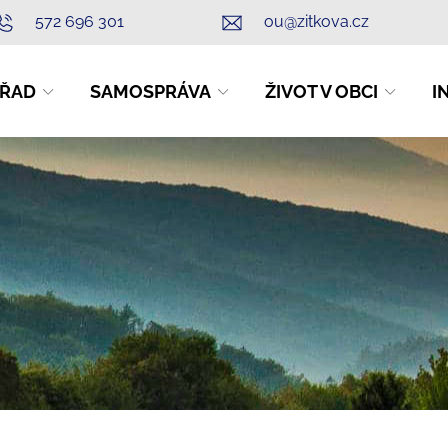
572 696 301
ou@zitkova.cz
ŘAD
SAMOSPRÁVA
ŽIVOT V OBCI
I