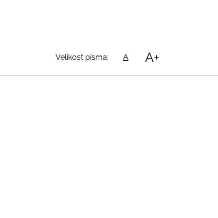
A+
Velikost písma:
A