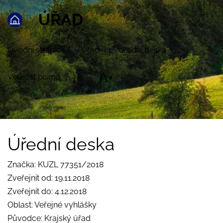
ÚŘAD
Úvodní stránka
Úřad
Úřední deska
A+
Velikost písma:
A
Úřední deska
Značka: KUZL 77351/2018
Zveřejnit od: 19.11.2018
Zveřejnit do: 4.12.2018
Oblast: Veřejné vyhlášky
Původce: Krajský úřad