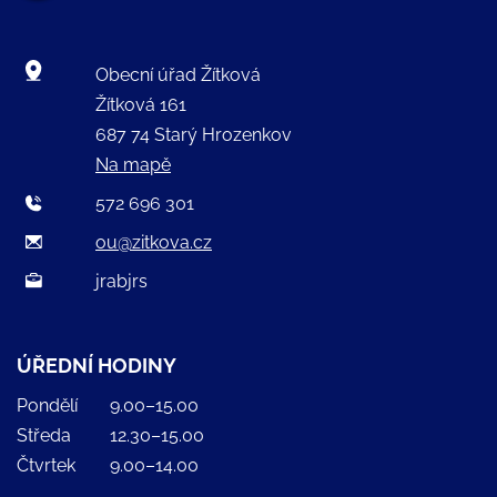
Obecní úřad Žítková
Žítková 161
687 74 Starý Hrozenkov
Na mapě
572 696 301
ou@zitkova.cz
jrabjrs
ÚŘEDNÍ HODINY
Pondělí
9.00–15.00
Středa
12.30–15.00
Čtvrtek
9.00–14.00