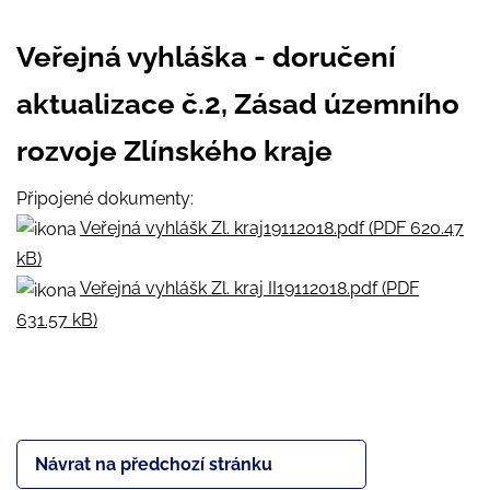
Veřejná vyhláška - doručení
aktualizace č.2, Zásad územního
rozvoje Zlínského kraje
Připojené dokumenty:
Veřejná vyhlášk Zl. kraj19112018.pdf (PDF 620.47
kB)
Veřejná vyhlášk Zl. kraj II19112018.pdf (PDF
631.57 kB)
Návrat na předchozí stránku