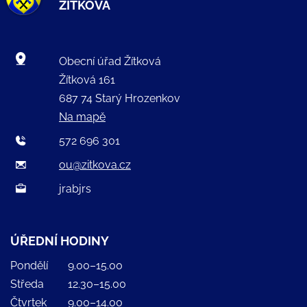
ŽÍTKOVÁ
Obecní úřad Žítková
Žítková 161
687 74 Starý Hrozenkov
Na mapě
572 696 301
ou@zitkova.cz
jrabjrs
ÚŘEDNÍ HODINY
Pondělí
9.00–15.00
Středa
12.30–15.00
Čtvrtek
9.00–14.00