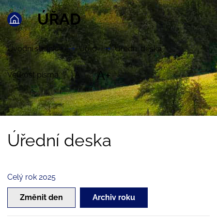
ÚŘAD
Úvodní stránka
Úřad
Úřední deska
A+
Velikost písma:
A
Úřední deska
Celý rok 2025
Změnit den
Archiv roku