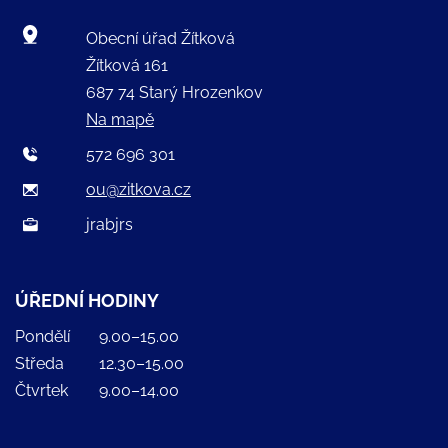
Obecní úřad Žítková
Žítková 161
687 74 Starý Hrozenkov
Na mapě
572 696 301
ou@zitkova.cz
jrabjrs
ÚŘEDNÍ HODINY
Pondělí
9.00–15.00
Středa
12.30–15.00
Čtvrtek
9.00–14.00