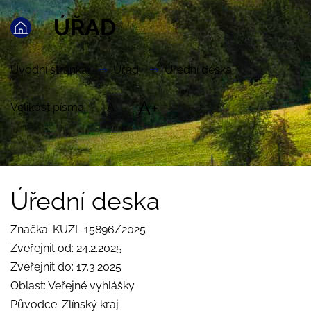
ÚŘAD
Úvodní stránka
Úřad
Úřední deska
A+
Velikost písma:
A
Úřední deska
Značka: KUZL 15896/2025
Zveřejnit od: 24.2.2025
Zveřejnit do: 17.3.2025
Oblast: Veřejné vyhlášky
Původce: Zlínský kraj