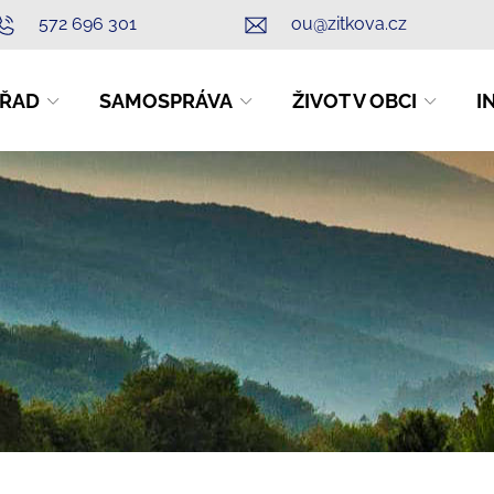
572 696 301
ou@zitkova.cz
ŘAD
SAMOSPRÁVA
ŽIVOT V OBCI
I