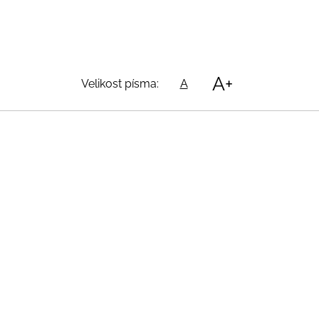
A+
Velikost písma:
A