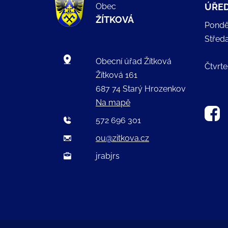
Obec
ÚŘED
ŽÍTKOVÁ
Pondě
Střed
Obecní úřad Žítková
Čtvrte
Žítková 161
687 74 Starý Hrozenkov
Na mapě
572 696 301
ou@zitkova.cz
jrabjrs