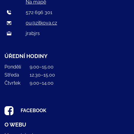
Na mapě
572 696 301
ou@zitkova.cz
jrabjrs
ÚŘEDNÍ HODINY
Pondělí
9.00–15.00
Středa
12.30–15.00
Čtvrtek
9.00–14.00
FACEBOOK
O WEBU