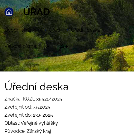
ÚŘAD
Úvodní stránka
Úřad
Úřední deska
A+
Velikost písma:
A
Úřední deska
Značka: KUZL 35521/2025
Zveřejnit od: 7.5.2025
Zveřejnit do: 23.5.2025
Oblast: Veřejné vyhlášky
Původce: Zlínský kraj