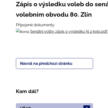
Zápis o výsledku voleb do sen
volebním obvodu 80. Zlín
Připojené dokumenty:
Senátní volby zápis o výsledku hl 2 kolo.pdf
Návrat na předchozí stránku
Kam dál?