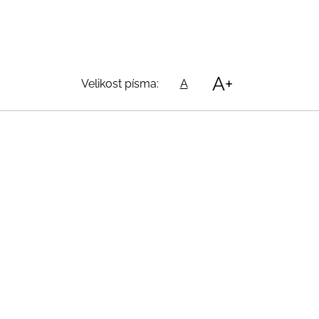
A+
Velikost písma:
A