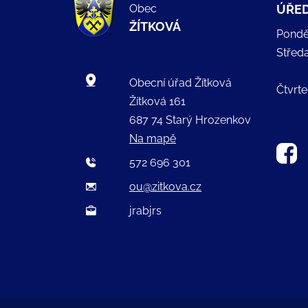
Obec
ÚŘED
ŽÍTKOVÁ
Pondě
Střed
Obecní úřad Žítková
Čtvrte
Žítková 161
687 74 Starý Hrozenkov
Na mapě
572 696 301
ou@zitkova.cz
jrabjrs