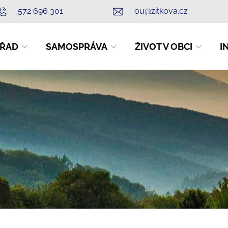
572 696 301
ou@zitkova.cz
ŘAD
SAMOSPRÁVA
ŽIVOT V OBCI
I