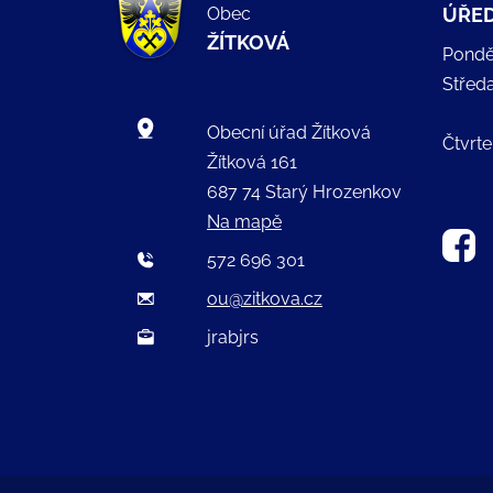
Obec
ÚŘED
ŽÍTKOVÁ
Pondě
Střed
Obecní úřad Žítková
Čtvrte
Žítková 161
687 74 Starý Hrozenkov
Na mapě
572 696 301
ou@zitkova.cz
jrabjrs