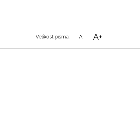
A+
Velikost písma:
A