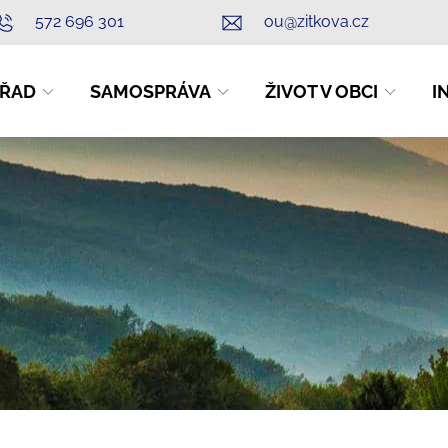
572 696 301
ou@zitkova.cz
ŘAD
SAMOSPRÁVA
ŽIVOT V OBCI
I