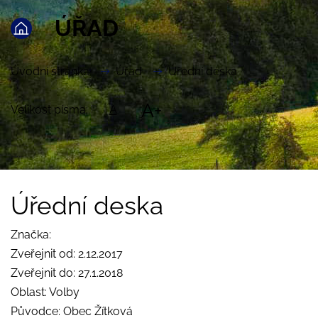
ÚŘAD
Úvodní stránka
Úřad
Úřední deska
A+
Velikost písma:
A
Úřední deska
Značka:
Zveřejnit od: 2.12.2017
Zveřejnit do: 27.1.2018
Oblast: Volby
Původce: Obec Žítková