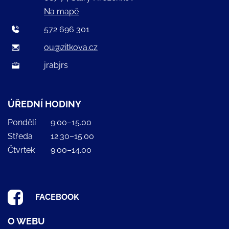
Na mapě
572 696 301
ou@zitkova.cz
jrabjrs
ÚŘEDNÍ HODINY
Pondělí
9.00–15.00
Středa
12.30–15.00
Čtvrtek
9.00–14.00
FACEBOOK
O WEBU