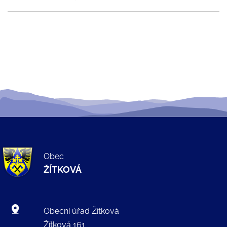
Obec
ŽÍTKOVÁ
Obecní úřad Žítková
Žítková 161