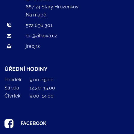
687 74 Starý Hrozenkov
Na mapě
572 696 301
ou@zitkova.cz
jrabjrs
ÚŘEDNÍ HODINY
Pondělí
9.00–15.00
Středa
12.30–15.00
Čtvrtek
9.00–14.00
FACEBOOK