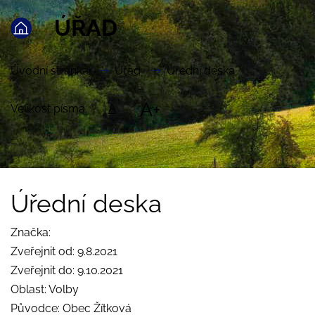
ÚŘAD
Úvodní stránka
Úřad
Úřední deska
A+
Velikost písma:
A
Úřední deska
Značka:
Zveřejnit od: 9.8.2021
Zveřejnit do: 9.10.2021
Oblast: Volby
Původce: Obec Žítková