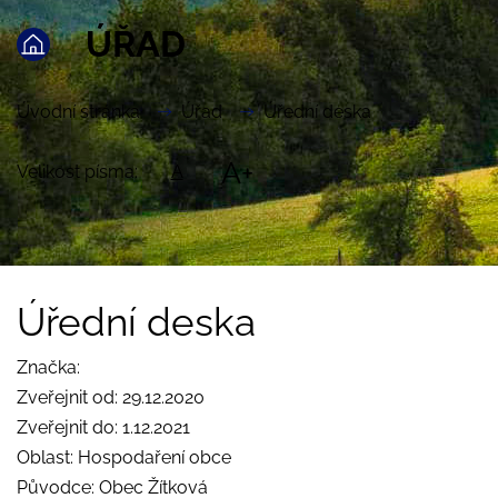
ÚŘAD
Úvodní stránka
Úřad
Úřední deska
A+
Velikost písma:
A
Úřední deska
Značka:
Zveřejnit od: 29.12.2020
Zveřejnit do: 1.12.2021
Oblast: Hospodaření obce
Původce: Obec Žítková