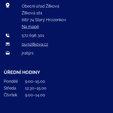
Obecní úřad Žítková
Žítková 161
687 74 Starý Hrozenkov
Na mapě
572 696 301
ou@zitkova.cz
jrabjrs
ÚŘEDNÍ HODINY
Pondělí
9.00–15.00
Středa
12.30–15.00
Čtvrtek
9.00–14.00