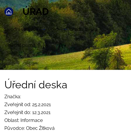
ÚŘAD
Úvodní stránka
Úřad
Úřední deska
A+
Velikost písma:
A
Úřední deska
Značka:
Zveřejnit od: 25.2.2021
Zveřejnit do: 12.3.2021
Oblast: Informace
Původce: Obec Žítková