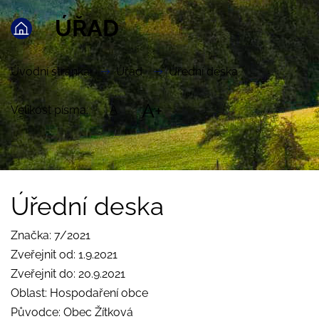
ÚŘAD
Úvodní stránka
Úřad
Úřední deska
A+
Velikost písma:
A
Úřední deska
Značka: 7/2021
Zveřejnit od: 1.9.2021
Zveřejnit do: 20.9.2021
Oblast: Hospodaření obce
Původce: Obec Žítková