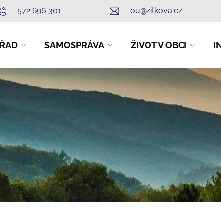
572 696 301
ou@zitkova.cz
ŘAD
SAMOSPRÁVA
ŽIVOT V OBCI
I