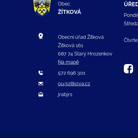
Obec
ÚŘED
ŽÍTKOVÁ
Pondě
Střed
Obecní úřad Žítková
Čtvrte
Žítková 161
687 74 Starý Hrozenkov
Na mapě
572 696 301
ou@zitkova.cz
jrabjrs