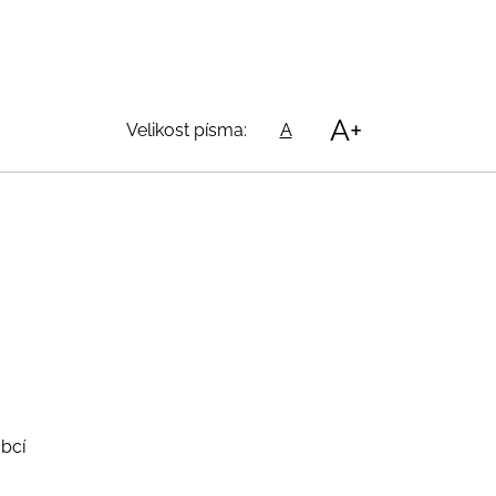
A+
Velikost písma:
A
bcí