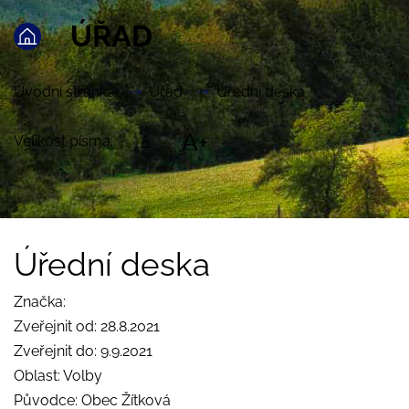
ÚŘAD
Úvodní stránka
Úřad
Úřední deska
A+
Velikost písma:
A
Úřední deska
Značka:
Zveřejnit od: 28.8.2021
Zveřejnit do: 9.9.2021
Oblast: Volby
Původce: Obec Žítková