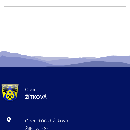
Obec
ŽÍTKOVÁ
Obecní úřad Žítková
Žítková 161