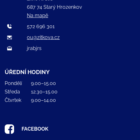
687 74 Starý Hrozenkov
Na mapě
572 696 301
ou@zitkova.cz
jrabjrs
ÚŘEDNÍ HODINY
Pondělí
9.00–15.00
Středa
12.30–15.00
Čtvrtek
9.00–14.00
FACEBOOK