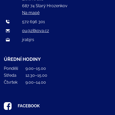
687 74 Starý Hrozenkov
Na mapě
572 696 301
ou@zitkova.cz
jrabjrs
ÚŘEDNÍ HODINY
Pondělí
9.00–15.00
Středa
12.30–15.00
Čtvrtek
9.00–14.00
FACEBOOK