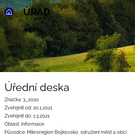
ÚŘAD
Úvodní stránka
Úřad
Úřední deska
A+
Velikost písma:
A
Úřední deska
Značka: 3_2020
Zveřejnit od: 20.1.2021
Zveřejnit do: 1.3.2021
Oblast: Informace
Původce: Mikroregion Bojkovsko, sdružení měst a obcí