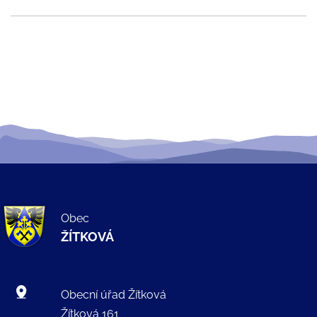
Obec
ŽÍTKOVÁ
Obecní úřad Žítková
Žítková 161