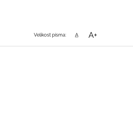
A+
Velikost písma:
A