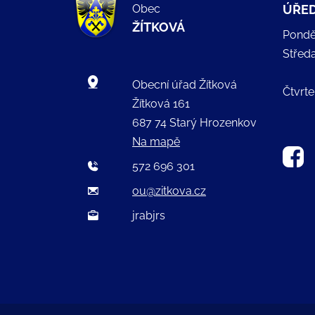
Obec
ÚŘED
ŽÍTKOVÁ
Pondě
Střed
Obecní úřad Žítková
Čtvrte
Žítková 161
687 74 Starý Hrozenkov
Na mapě
572 696 301
ou@zitkova.cz
jrabjrs