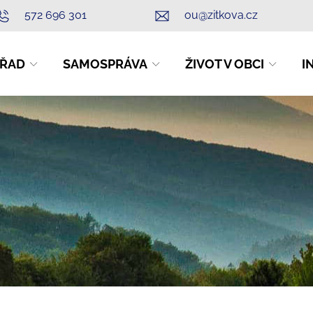
572 696 301
ou@zitkova.cz
ŘAD
SAMOSPRÁVA
ŽIVOT V OBCI
I