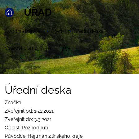
ÚŘAD
Úvodní stránka
Úřad
Úřední deska
A+
Velikost písma:
A
Úřední deska
Značka:
Zveřejnit od: 15.2.2021
Zveřejnit do: 3.3.2021
Oblast: Rozhodnutí
Původce: Hejtman Zlínského kraje