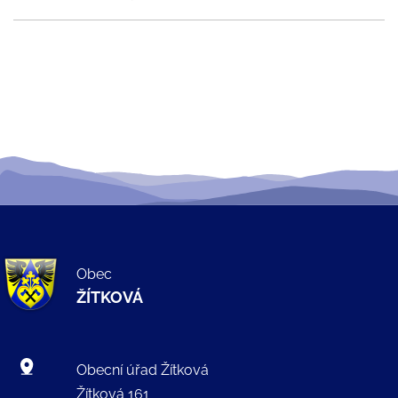
Obec
ŽÍTKOVÁ
Obecní úřad Žítková
Žítková 161