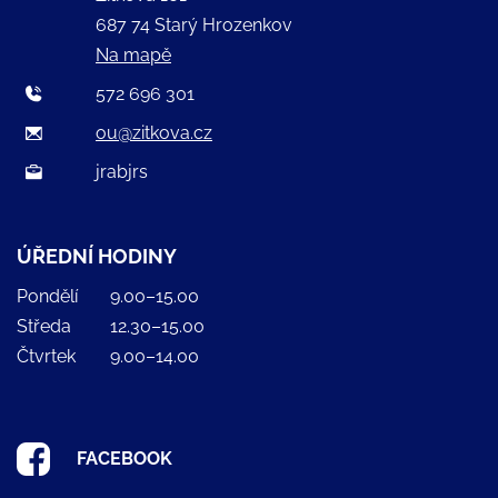
687 74 Starý Hrozenkov
Na mapě
572 696 301
ou@zitkova.cz
jrabjrs
ÚŘEDNÍ HODINY
Pondělí
9.00–15.00
Středa
12.30–15.00
Čtvrtek
9.00–14.00
FACEBOOK