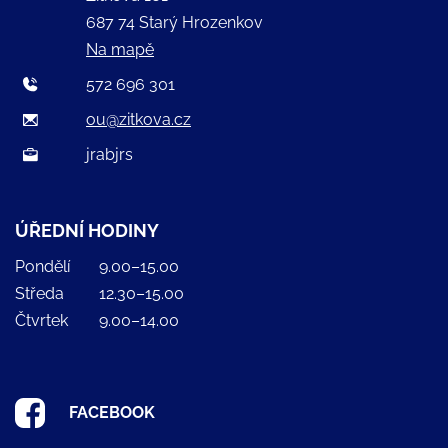
687 74 Starý Hrozenkov
Na mapě
572 696 301
ou@zitkova.cz
jrabjrs
ÚŘEDNÍ HODINY
Pondělí
9.00–15.00
Středa
12.30–15.00
Čtvrtek
9.00–14.00
FACEBOOK