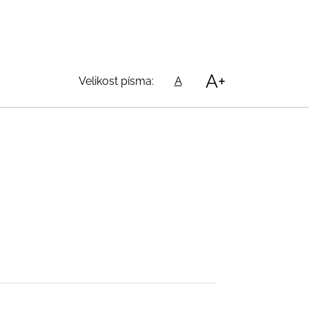
A+
Velikost písma:
A