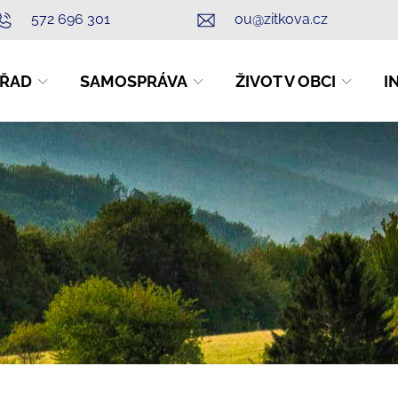
572 696 301
ou@zitkova.cz
ŘAD
SAMOSPRÁVA
ŽIVOT V OBCI
I