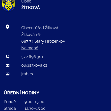
Obec
ŽÍTKOVÁ
Obecní úřad Žítková
Žítková 161
687 74 Starý Hrozenkov
Na mapě
572 696 301
ou@zitkova.cz
jrabjrs
ÚŘEDNÍ HODINY
Pondělí
9.00–15.00
Středa
12.30–15.00