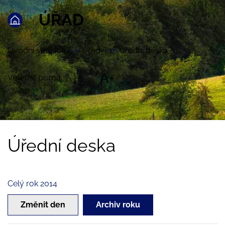
ÚŘAD
Úvodní stránka
Úřad
Úřední deska
A+
Velikost písma:
A
Úřední deska
Celý rok 2014
Změnit den
Archiv roku