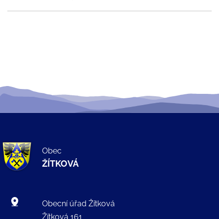
Obec
ŽÍTKOVÁ
Obecní úřad Žítková
Žítková 161