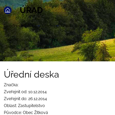
ÚŘAD
Úvodní stránka
Úřad
Úřední deska
A+
Velikost písma:
A
Úřední deska
Značka:
Zveřejnit od: 10.12.2014
Zveřejnit do: 26.12.2014
Oblast: Zastupitelstvo
Původce: Obec Žítková