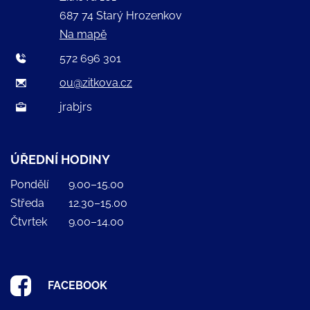
687 74 Starý Hrozenkov
Na mapě
572 696 301
ou@zitkova.cz
jrabjrs
ÚŘEDNÍ HODINY
Pondělí
9.00–15.00
Středa
12.30–15.00
Čtvrtek
9.00–14.00
FACEBOOK