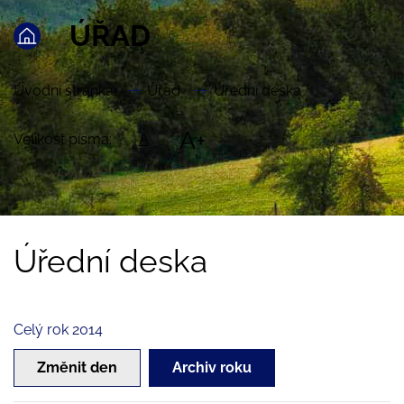
ÚŘAD
Úvodní stránka
Úřad
Úřední deska
A+
Velikost písma:
A
Úřední deska
Celý rok 2014
Změnit den
Archiv roku