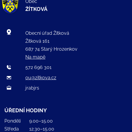
Obec
ŽÍTKOVÁ
Obecní úřad Žítková
Žítková 161
687 74 Starý Hrozenkov
Na mapě
572 696 301
ou@zitkova.cz
jrabjrs
ÚŘEDNÍ HODINY
Pondělí
9.00–15.00
Středa
12.30–15.00