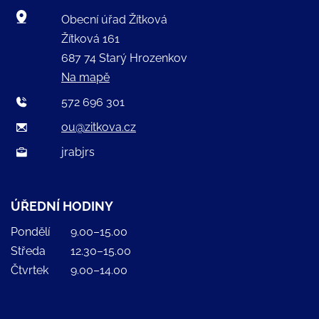
Obecní úřad Žítková
Žítková 161
687 74 Starý Hrozenkov
Na mapě
572 696 301
ou@zitkova.cz
jrabjrs
ÚŘEDNÍ HODINY
Pondělí
9.00–15.00
Středa
12.30–15.00
Čtvrtek
9.00–14.00