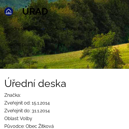
ÚŘAD
Úvodní stránka
Úřad
Úřední deska
A+
Velikost písma:
A
Úřední deska
Značka:
Zveřejnit od: 15.1.2014
Zveřejnit do: 31.1.2014
Oblast: Volby
Původce: Obec Žítková