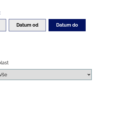
:
Datum od
Datum do
last