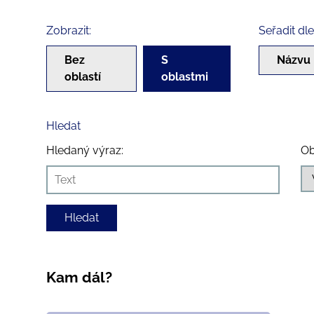
Zobrazit:
Seřadit dle
Bez
S
Názvu
oblastí
oblastmi
Hledat
Hledaný výraz:
Ob
Kam dál?