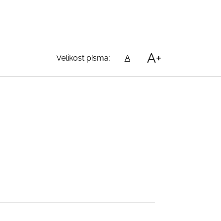
A+
Velikost písma:
A