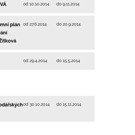
od 10.10.2014
do 9.11.2014
OVÁ
od 27.6.2014
do 20.9.2014
emní plán
ání
Žítková
od 29.4.2014
do 15.5.2014
od 30.10.2014
do 15.11.2014
podářských