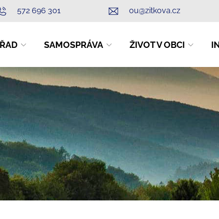
572 696 301
ou@zitkova.cz
ŘAD
SAMOSPRÁVA
ŽIVOT V OBCI
I