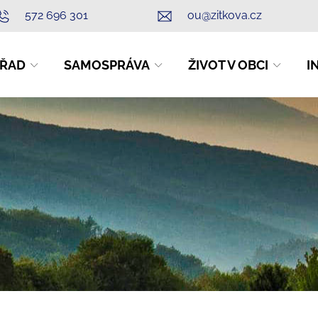
572 696 301
ou@zitkova.cz
ŘAD
SAMOSPRÁVA
ŽIVOT V OBCI
I