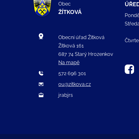
Obec
ÚŘED
ŽÍTKOVÁ
Pondě
Střed
Obecní úřad Žítková
Čtvrte
Žítková 161
687 74 Starý Hrozenkov
Na mapě
572 696 301
ou@zitkova.cz
jrabjrs