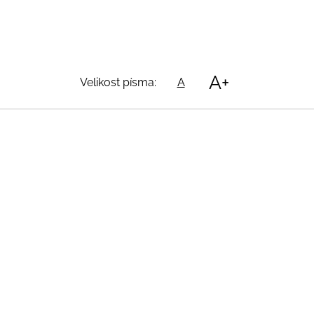
A+
Velikost písma:
A