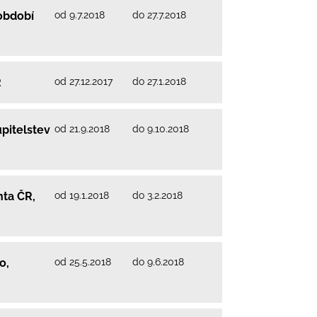
od 9.7.2018
do 27.7.2018
 období
od 27.12.2017
do 27.1.2018
R
od 21.9.2018
do 9.10.2018
pitelstev
od 19.1.2018
do 3.2.2018
nta ČR,
od 25.5.2018
do 9.6.2018
o,