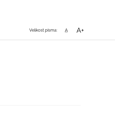
A+
Velikost písma:
A