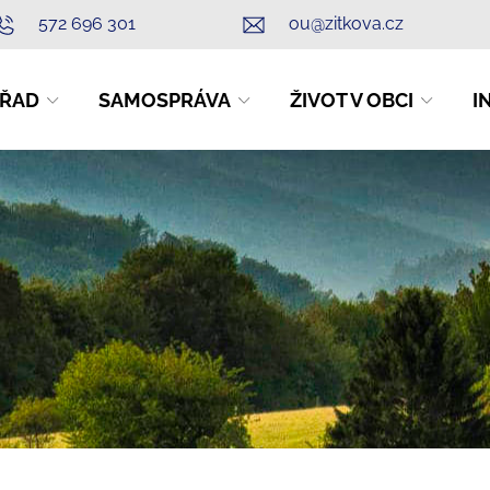
572 696 301
ou@zitkova.cz
ŘAD
SAMOSPRÁVA
ŽIVOT V OBCI
I