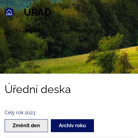
ÚŘAD
Úvodní stránka
Úřad
Úřední deska
A+
Velikost písma:
A
Úřední deska
Celý rok 2023
Změnit den
Archiv roku