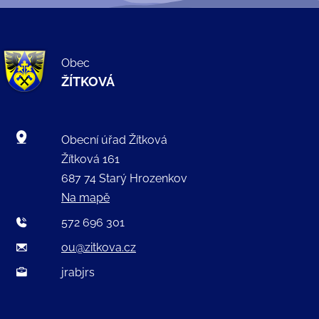
Obec
ŽÍTKOVÁ
Obecní úřad Žítková
Žítková 161
687 74 Starý Hrozenkov
Na mapě
572 696 301
ou@zitkova.cz
jrabjrs