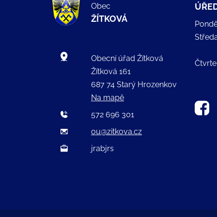
Obec
ÚŘED
ŽÍTKOVÁ
Pondě
Střed
Obecní úřad Žítková
Čtvrte
Žítková 161
687 74 Starý Hrozenkov
Na mapě
572 696 301
ou@zitkova.cz
jrabjrs