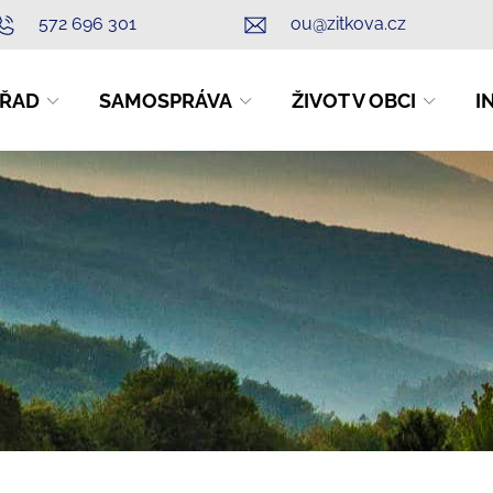
572 696 301
ou@zitkova.cz
ŘAD
SAMOSPRÁVA
ŽIVOT V OBCI
I