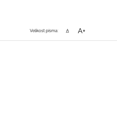
A+
Velikost písma:
A