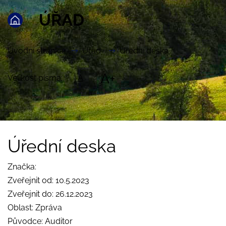
ÚŘAD
Úvodní stránka
Úřad
Úřední deska
A+
Velikost písma:
A
Úřední deska
Značka:
Zveřejnit od: 10.5.2023
Zveřejnit do: 26.12.2023
Oblast: Zpráva
Původce: Auditor