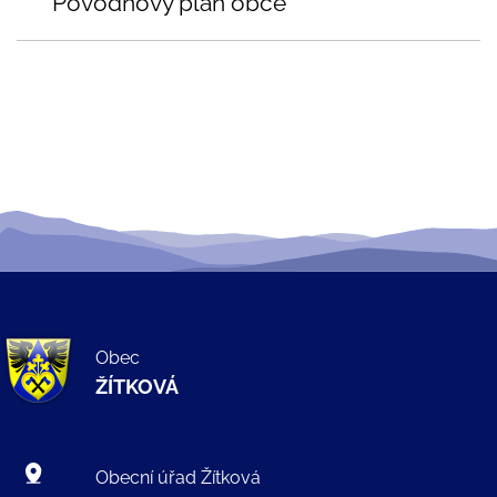
Povodňový plán obce
Obec
ŽÍTKOVÁ
Obecní úřad Žítková