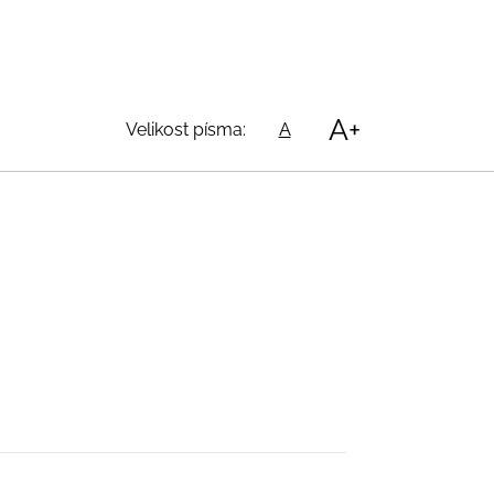
A+
Velikost písma:
A