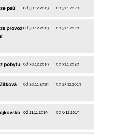
od 30.12.2019
do 31.1.2020
 ze psů
od 30.12.2019
do 31.1.2020
 za provoz
í,
od 30.12.2019
do 31.1.2020
 z pobytu
od 20.11.2019
do 23.12.2019
Žítková
od 21.11.2019
do 6.12.2019
ojkovsko