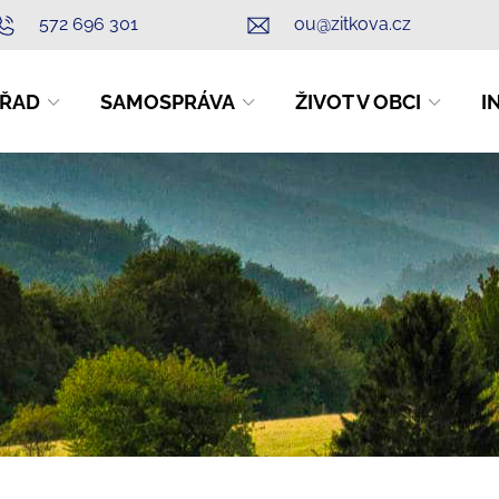
572 696 301
ou@zitkova.cz
ŘAD
SAMOSPRÁVA
ŽIVOT V OBCI
I