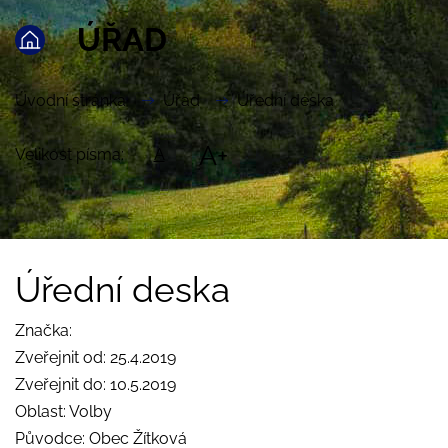
ÚŘAD
Úvodní stránka
Úřad
Úřední deska
A+
Velikost písma:
A
Úřední deska
Značka:
Zveřejnit od: 25.4.2019
Zveřejnit do: 10.5.2019
Oblast: Volby
Původce: Obec Žítková