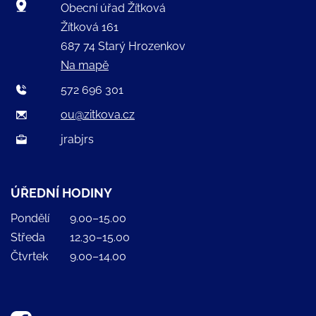
Obecní úřad Žítková
Žítková 161
687 74 Starý Hrozenkov
Na mapě
572 696 301
ou@zitkova.cz
jrabjrs
ÚŘEDNÍ HODINY
Pondělí
9.00–15.00
Středa
12.30–15.00
Čtvrtek
9.00–14.00