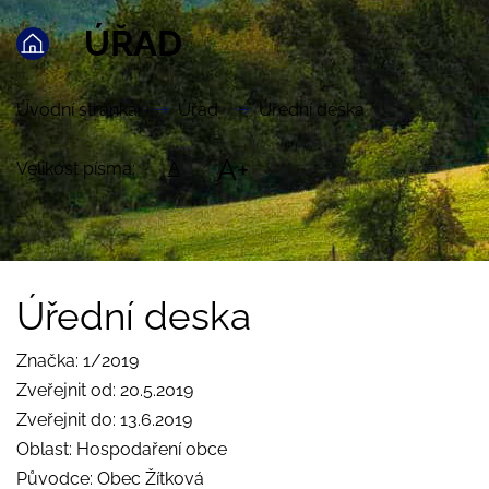
ÚŘAD
Úvodní stránka
Úřad
Úřední deska
A+
Velikost písma:
A
Úřední deska
Značka: 1/2019
Zveřejnit od: 20.5.2019
Zveřejnit do: 13.6.2019
Oblast: Hospodaření obce
Původce: Obec Žítková