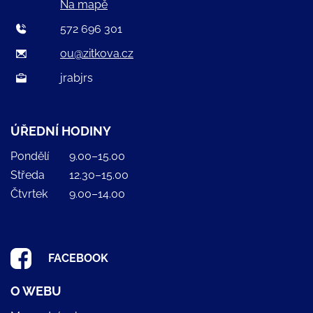
Na mapě
572 696 301
ou@zitkova.cz
jrabjrs
ÚŘEDNÍ HODINY
Pondělí
9.00–15.00
Středa
12.30–15.00
Čtvrtek
9.00–14.00
FACEBOOK
O WEBU