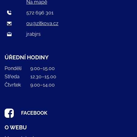
Na mapě
572 696 301
ou@zitkova.cz
jrabjrs
ÚŘEDNÍ HODINY
Pondělí
9.00–15.00
Středa
12.30–15.00
Čtvrtek
9.00–14.00
FACEBOOK
O WEBU