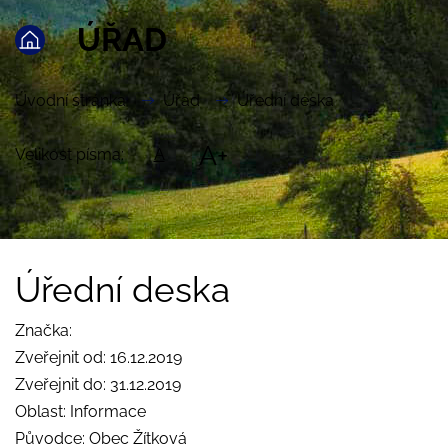
ÚŘAD
Úvodní stránka
Úřad
Úřední deska
A+
Velikost písma:
A
Úřední deska
Značka:
Zveřejnit od: 16.12.2019
Zveřejnit do: 31.12.2019
Oblast: Informace
Původce: Obec Žítková