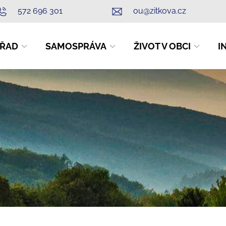
572 696 301
ou@zitkova.cz
ŘAD
SAMOSPRÁVA
ŽIVOT V OBCI
I