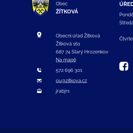
Obec
ÚŘED
ŽÍTKOVÁ
Pondě
Střed
Obecní úřad Žítková
Čtvrte
Žítková 161
687 74 Starý Hrozenkov
Na mapě
572 696 301
ou@zitkova.cz
jrabjrs