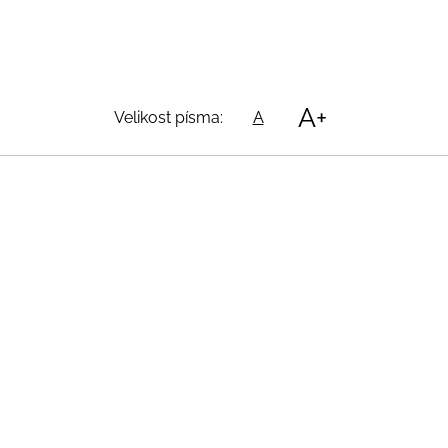
A+
Velikost písma:
A