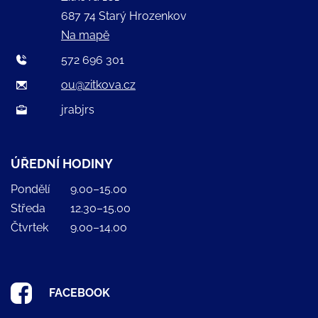
687 74 Starý Hrozenkov
Na mapě
572 696 301
ou@zitkova.cz
jrabjrs
ÚŘEDNÍ HODINY
Pondělí
9.00–15.00
Středa
12.30–15.00
Čtvrtek
9.00–14.00
FACEBOOK