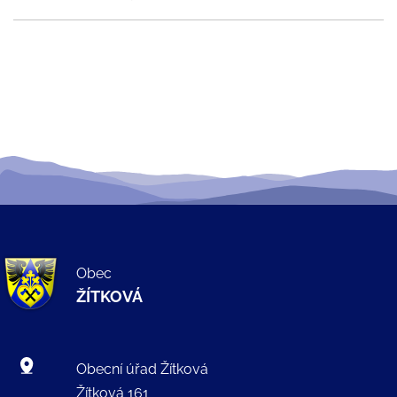
Obec
ŽÍTKOVÁ
Obecní úřad Žítková
Žítková 161