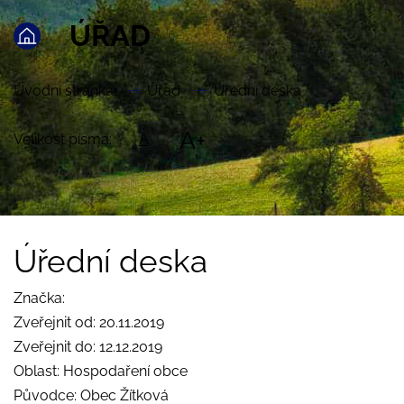
ÚŘAD
Úvodní stránka
Úřad
Úřední deska
A+
Velikost písma:
A
Úřední deska
Značka:
Zveřejnit od: 20.11.2019
Zveřejnit do: 12.12.2019
Oblast: Hospodaření obce
Původce: Obec Žítková